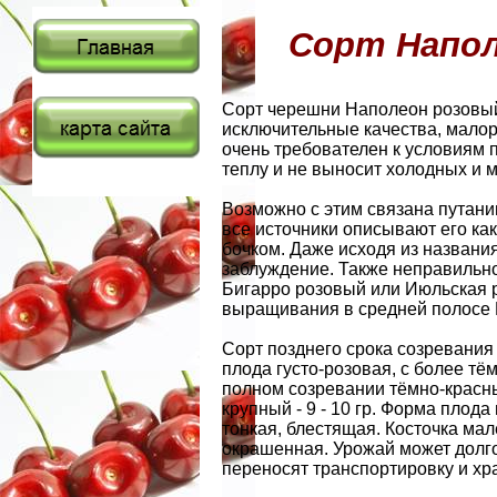
Сорт Напол
Сорт черешни Наполеон розовы
исключительные качества, малора
очень требователен к условиям 
теплу и не выносит холодных и 
Возможно с этим связана путаниц
все источники описывают его ка
бочком. Даже исходя из названи
заблуждение. Также неправильно
Бигарро розовый или Июльская р
выращивания в средней полосе 
Сорт позднего срока созревания 
плода густо-розовая, с более т
полном созревании тёмно-красны
крупный - 9 - 10 гр. Форма плод
тонкая, блестящая. Косточка мал
окрашенная. Урожай может долг
переносят транспортировку и хр